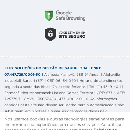
FLEX SOLUÇÕES EM GESTÃO DE SAÚDE LTDA | CNPJ:
07.447.729/0001-50 |
Alameda Mamoré, 989 9º Andar | Alphaville
Industrial| Barueri (SP) | CEP 06454-040 | Horário de atendimento:
segunda a sexta das 8h às 17h, exceto feriados | Tel.: (11) 4349-4011 |
Farmacêutico responsável: Mariane Gomes Ferreira | CRF: 57711| AFE:
7.25779.7 | CMVS - 350570801-477-000-210-1-6. As informações
contidas neste site não devem ser usadas para automedicação e não
substituem, em hipótese alguma, as orientações dadas pelo
profissional da área médica. Somente o médico está apto a
Nós usamos cookies e outras tecnologias semelhantes para
diagnosticar qualquer problema de saúde e prescrever o tratamento
melhorar a sua experiência em nossos serviços. Ao utilizar
adequado. Ao persistirem os sintomas, um médico deverá ser