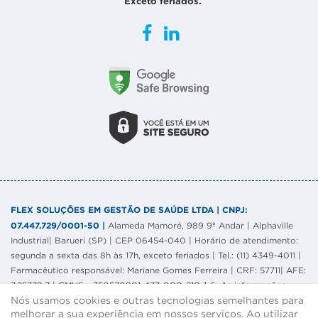
Exceto feriados.
Facebook
Linkedin
FLEX SOLUÇÕES EM GESTÃO DE SAÚDE LTDA | CNPJ:
07.447.729/0001-50 |
Alameda Mamoré, 989 9º Andar | Alphaville
Industrial| Barueri (SP) | CEP 06454-040 | Horário de atendimento:
segunda a sexta das 8h às 17h, exceto feriados | Tel.: (11) 4349-4011 |
Farmacêutico responsável: Mariane Gomes Ferreira | CRF: 57711| AFE:
7.25779.7 | CMVS - 350570801-477-000-210-1-6. As informações
contidas neste site não devem ser usadas para automedicação e não
Nós usamos cookies e outras tecnologias semelhantes para
melhorar a sua experiência em nossos serviços. Ao utilizar
substituem, em hipótese alguma, as orientações dadas pelo