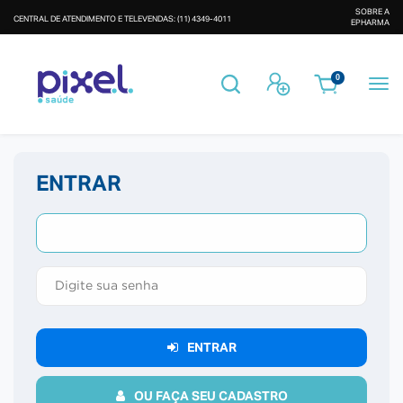
SOBRE A
CENTRAL DE ATENDIMENTO E TELEVENDAS: (11) 4349-4011
EPHARMA
Busca
Entrar
0
ENTRAR
E-
mail
*
Senha
*
ENTRAR
OU FAÇA SEU CADASTRO